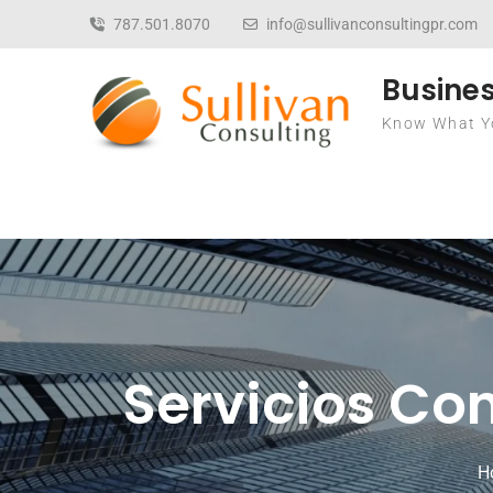
Skip to content
787.501.8070
info@sullivanconsultingpr.com
Busines
Know What Yo
Servicios Con
H