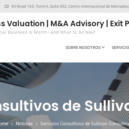
90 Road 165, Torre II, Suite 402, Centro Internacional de Mercad
s Valuation | M&A Advisory | Exit 
ur Business Is Worth—and What to Do Next
SOBRE NOSOTROS
SERVICI
sultivos de Sulli
ome
Noticias
Servicios Consultivos de Sullivan Consultin