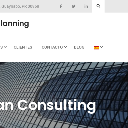
eo, Guaynabo, PR 00968
Planning
OS
CLIENTES
CONTACTO
BLOG
van Consulting
g